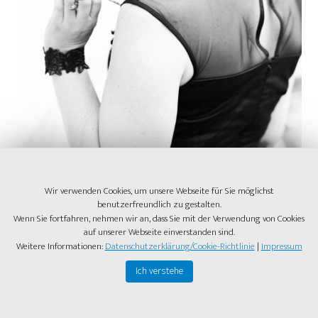
Wir verwenden Cookies, um unsere Webseite für Sie möglichst
benutzerfreundlich zu gestalten.
Wenn Sie fortfahren, nehmen wir an, dass Sie mit der Verwendung von Cookies
Photo by
Theras Pewal
.
auf unserer Webseite einverstanden sind.
Weitere Informationen:
Datenschutzerklärung/Cookie-Richtlinie
|
Impressum
Wie entwickle ich die Weisheit zur
Ich verstehe
Unterscheidung (un-)wirksamer
Handlungsfelder?