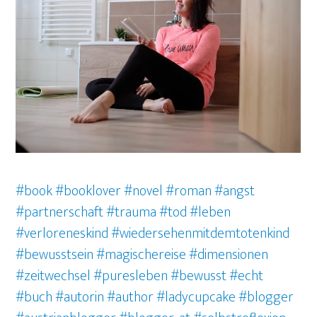
#book
#booklover
#novel
#roman
#angst
#partnerschaft #trauma #tod #leben
#verloreneskind #wiedersehenmitdemtotenkind
#bewusstsein #magischereise #dimensionen
#zeitwechsel #puresleben #bewusst #echt
#buch
#autorin
#author
#ladycupcake
#blogger