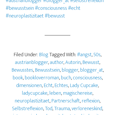
#austrianblogger
#blogger_at
#selbstreflexion
#bewusstsein
#consciousness
#echt
#neuroplastizitaet #bewusst
Filed Under:
Blog
Tagged With:
#angst
,
50s
,
austrianblogger
,
author
,
Autorin
,
Bewusst
,
Bewusstes
,
Bewusstsein
,
blogger
,
blogger_at
,
book
,
bookloverroman
,
buch
,
consciousness
,
dimensionen
,
Echt
,
Echtes
,
Lady Cupcake
,
ladycupcake
,
leben
,
magischereise
,
neuroplastizitaet
,
Partnerschaft
,
reflexion
,
Selbstreflexion
,
Tod
,
Trauma
,
verloreneskind
,