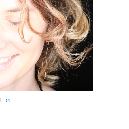
stner
.