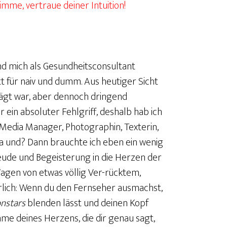
imme, vertraue deiner Intuition!
nd mich als Gesundheitsconsultant
tt für naiv und dumm. Aus heutiger Sicht
rägt war, aber dennoch dringend
 ein absoluter Fehlgriff, deshalb hab ich
 Media Manager, Photographin, Texterin,
 und? Dann brauchte ich eben ein wenig
eude und Begeisterung in die Herzen der
agen von etwas völlig Ver-rücktem,
ehrlich: Wenn du den Fernseher ausmachst,
onstars
blenden lässt und deinen Kopf
imme deines Herzens, die dir genau sagt,