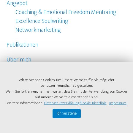
Angebot
Coaching & Emotional Freedom Mentoring
Excellence Soulwriting
Networkmarketing
Publikationen
Über mich
Referenzen
Wir verwenden Cookies, um unsere Webseite für Sie möglichst
benutzerfreundlich zu gestalten.
Kontakt
Wenn Sie fortfahren, nehmen wir an, dass Sie mit der Verwendung von Cookies
auf unserer Webseite einverstanden sind.
Weitere Informationen:
Datenschutzerklärung/Cookie-Richtlinie
|
Impressum
Ich verstehe
COPYRIGHT © 2026 ·
HEIDI-LAMPRET.COM
·
AUF
GOOGLEMAPS ANZEIGEN