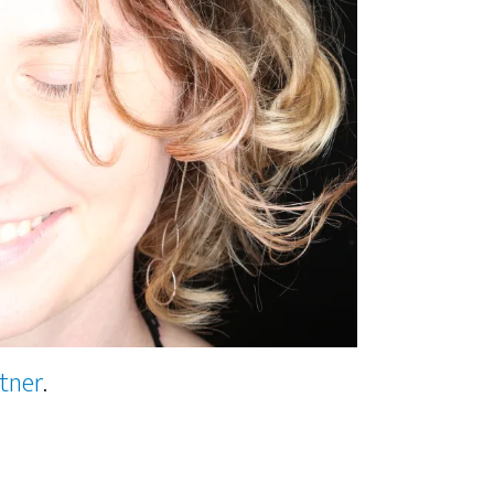
stner
.