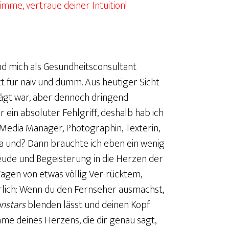
imme, vertraue deiner Intuition!
nd mich als Gesundheitsconsultant
tt für naiv und dumm. Aus heutiger Sicht
rägt war, aber dennoch dringend
 ein absoluter Fehlgriff, deshalb hab ich
 Media Manager, Photographin, Texterin,
 und? Dann brauchte ich eben ein wenig
eude und Begeisterung in die Herzen der
agen von etwas völlig Ver-rücktem,
ehrlich: Wenn du den Fernseher ausmachst,
onstars
blenden lässt und deinen Kopf
imme deines Herzens, die dir genau sagt,