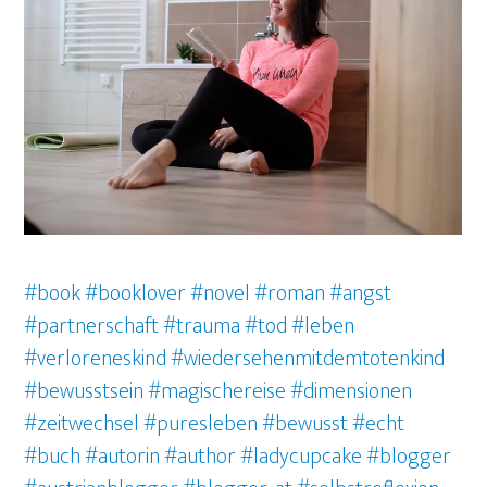
#book
#booklover
#novel
#roman
#angst
#partnerschaft #trauma #tod #leben
#verloreneskind #wiedersehenmitdemtotenkind
#bewusstsein #magischereise #dimensionen
#zeitwechsel #puresleben #bewusst #echt
#buch
#autorin
#author
#ladycupcake
#blogger