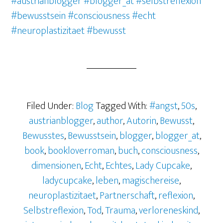
#austrianblogger
#blogger_at
#selbstreflexion
#bewusstsein
#consciousness
#echt
#neuroplastizitaet #bewusst
Filed Under:
Blog
Tagged With:
#angst
,
50s
,
austrianblogger
,
author
,
Autorin
,
Bewusst
,
Bewusstes
,
Bewusstsein
,
blogger
,
blogger_at
,
book
,
bookloverroman
,
buch
,
consciousness
,
dimensionen
,
Echt
,
Echtes
,
Lady Cupcake
,
ladycupcake
,
leben
,
magischereise
,
neuroplastizitaet
,
Partnerschaft
,
reflexion
,
Selbstreflexion
,
Tod
,
Trauma
,
verloreneskind
,