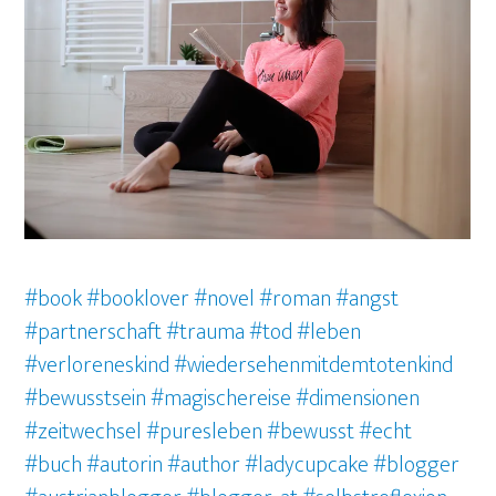
#book
#booklover
#novel
#roman
#angst
#partnerschaft #trauma #tod #leben
#verloreneskind #wiedersehenmitdemtotenkind
#bewusstsein #magischereise #dimensionen
#zeitwechsel #puresleben #bewusst #echt
#buch
#autorin
#author
#ladycupcake
#blogger