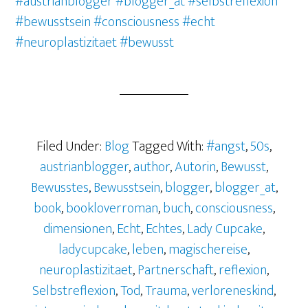
#austrianblogger
#blogger_at
#selbstreflexion
#bewusstsein
#consciousness
#echt
#neuroplastizitaet #bewusst
Filed Under:
Blog
Tagged With:
#angst
,
50s
,
austrianblogger
,
author
,
Autorin
,
Bewusst
,
Bewusstes
,
Bewusstsein
,
blogger
,
blogger_at
,
book
,
bookloverroman
,
buch
,
consciousness
,
dimensionen
,
Echt
,
Echtes
,
Lady Cupcake
,
ladycupcake
,
leben
,
magischereise
,
neuroplastizitaet
,
Partnerschaft
,
reflexion
,
Selbstreflexion
,
Tod
,
Trauma
,
verloreneskind
,