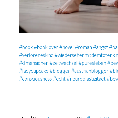
#book
#booklover
#novel
#roman
#angst #pa
#verloreneskind #wiedersehenmitdemtotenkin
#dimensionen #zeitwechsel #puresleben #be
#ladycupcake
#blogger
#austrianblogger
#bl
#consciousness
#echt
#neuroplastizitaet #be