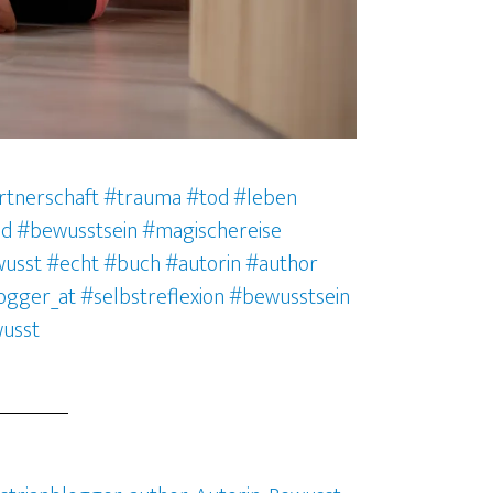
rtnerschaft #trauma #tod #leben
d #bewusstsein #magischereise
wusst #echt
#buch
#autorin
#author
ogger_at
#selbstreflexion
#bewusstsein
wusst