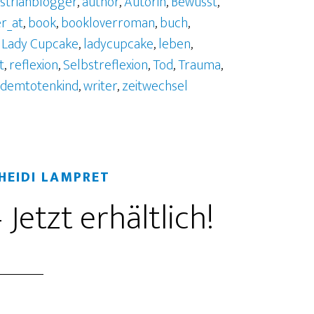
strianblogger
,
author
,
Autorin
,
Bewusst
,
r_at
,
book
,
bookloverroman
,
buch
,
,
Lady Cupcake
,
ladycupcake
,
leben
,
t
,
reflexion
,
Selbstreflexion
,
Tod
,
Trauma
,
tdemtotenkind
,
writer
,
zeitwechsel
HEIDI LAMPRET
Jetzt erhältlich!