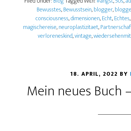
Filed Under:
Blog
Tagged With:
#angst
,
50s
,
au
Bewusstes
,
Bewusstsein
,
blogger
,
blogge
consciousness
,
dimensionen
,
Echt
,
Echtes
magischereise
,
neuroplastizitaet
,
Partnerschaf
verloreneskind
,
vintage
,
wiedersehenmi
18. APRIL, 2022
BY
Mein neues Buch – 