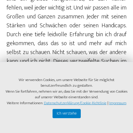
fehlen, weil jeder wichtig ist. Und wir passen alle im
Großen und Ganzen zusammen. Jeder mit seinen
Stärken und Schwächen oder seinen Handicaps.
Durch eine tiefe leidvolle Erfahrung bin ich drauf
gekommen, dass das so ist und mehr auf mich
selbst zu schauen. Nicht schauen, was der andere
kann und ich nicht. Dieses verzweifelte Suchen im
Außen hat für mich endlich ein Ende. Und wir
Menschen tun das ja so gern: Wir führen
Wir verwenden Cookies, um unsere Webseite für Sie möglichst
benutzerfreundlich zu gestalten.
Beziehungen, die nicht gut tun und machen dann
Wenn Sie fortfahren, nehmen wir an, dass Sie mit der Verwendung von Cookies
das Gegenüber für unser Unglück verantwortlich,
auf unserer Webseite einverstanden sind.
Weitere Informationen:
Datenschutzerklärung/Cookie-Richtlinie
|
Impressum
oder wir suchen in Süchten oder was und wo auch
immer.
Ich verstehe
LCC: Während wir so miteinander plaudern