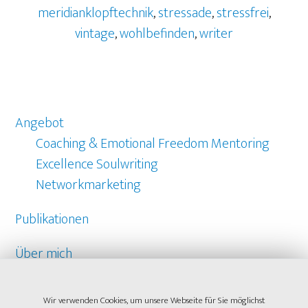
meridianklopftechnik
,
stressade
,
stressfrei
,
vintage
,
wohlbefinden
,
writer
Angebot
Coaching & Emotional Freedom Mentoring
Excellence Soulwriting
Networkmarketing
Publikationen
Über mich
Referenzen
Wir verwenden Cookies, um unsere Webseite für Sie möglichst