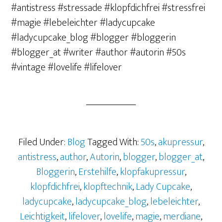
#antistress #stressade #klopfdichfrei #stressfrei
#magie #lebeleichter #ladycupcake
#ladycupcake_blog #blogger #bloggerin
#blogger_at #writer #author #autorin #50s
#vintage #lovelife #lifelover
Filed Under:
Blog
Tagged With:
50s
,
akupressur
,
antistress
,
author
,
Autorin
,
blogger
,
blogger_at
,
Bloggerin
,
Erstehilfe
,
klopfakupressur
,
klopfdichfrei
,
klopftechnik
,
Lady Cupcake
,
ladycupcake
,
ladycupcake_blog
,
lebeleichter
,
Leichtigkeit
,
lifelover
,
lovelife
,
magie
,
merdiane
,