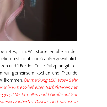
en. 4 w, 2 m. Wir studieren alle an der
 bekommst nicht nur 6 außergewöhnlich
en und 1 Border Collie. Putzplan gibt es
enn wir gemeinsam kochen und Freunde
t willkommen.
(Anmerkung LCC: Wow! Sehr
sohlen-Stress-befreiten Barfußdasein mit
gen, 2 Nacktmullen und 1 Giraffe auf Gut
bogenverzaubertes Dasein. Und das ist in