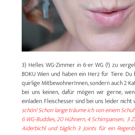
3) Helles WG-Zimmer in 6-er WG (!) zu vergeb
BOKU Wien und haben ein Herz für Tiere. Du
quirlige MitbewohnerInnen, sondern auch 2 Katz
bei uns keinen, dafür mögen wir gerne, w
einladen. Fleischesser sind bei uns leider nich
schön! Schon lange träume ich von einem Schuh
6 WG-Buddies, 20 Hühnern, 4 Schimpansen, 3 Zie
Aiderbichl und täglich 3 Joints für ein Regen