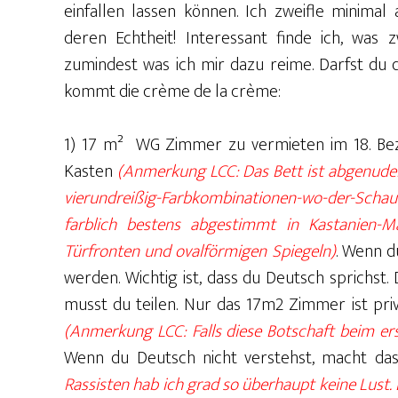
einfallen lassen können. Ich zweifle minimal 
deren Echtheit! Interessant finde ich, was 
zumindest was ich mir dazu reime. Darfst du 
kommt die crème de la crème:
1) 17 m² WG Zimmer zu vermieten im 18. Bezir
Kasten
(Anmerkung LCC: Das Bett ist abgenudelt
vierundreißig-Farbkombinationen-wo-der-Scha
farblich bestens abgestimmt in Kastanien-M
Türfronten und ovalförmigen Spiegeln)
. Wenn d
werden. Wichtig ist, dass du Deutsch sprichst.
musst du teilen. Nur das 17m2 Zimmer ist priva
(Anmerkung LCC: Falls diese Botschaft beim e
Wenn du Deutsch nicht verstehst, macht da
Rassisten hab ich grad so überhaupt keine Lust.