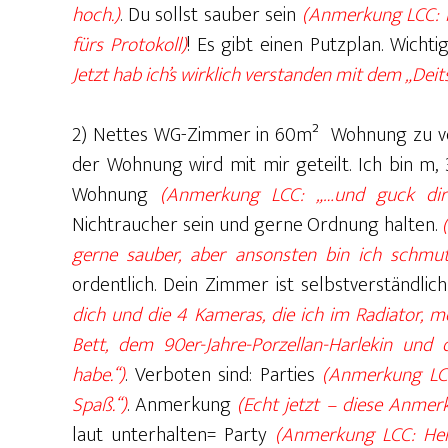
hoch.)
. Du sollst sauber sein
(Anmerkung LCC: Ic
fürs Protokoll)
! Es gibt einen Putzplan. Wichti
Jetzt hab ich’s wirklich verstanden mit dem „Dei
2) Nettes WG-Zimmer in 60m² Wohnung zu ve
der Wohnung wird mit mir geteilt. Ich bin m, 
Wohnung
(Anmerkung LCC: „…und guck dir
Nichtraucher sein und gerne Ordnung halten.
gerne sauber, aber ansonsten bin ich schmutz
ordentlich. Dein Zimmer ist selbstverständlich
dich und die 4 Kameras, die ich im Radiator, 
Bett, dem 90er-Jahre-Porzellan-Harlekin und d
habe.“)
. Verboten sind: Parties
(Anmerkung LCC
Spaß.“)
. Anmerkung
(Echt jetzt – diese Anmer
laut unterhalten= Party
(Anmerkung LCC: Herz