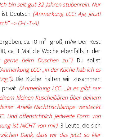
h bin seit gut 32 Jahren stubenrein. Nur
g ist Deutsch
(Anmerkung LCC: Aja, jetzt!
tsch“ –> O-L-T-A)
.
rgeben, ca. 10 m² groß, m/w. Der Rest
30, ca. 3 Mal die Woche ebenfalls in der
 gerne beim Duschen zu.“)
. Du sollst
(Anmerkung LCC: „In der Küche hab ich es
ig.“)
. Die Küche halten wir zusammen
 privat.
(Anmerkung LCC: „Ja es gibt nur
meinem kleinen Kuschelbären über deinem
einer Arielle-Nachttischlampe versteckt
: Und offensichtlich jedwede Form von
kung ist NICHT von mir)
: 3 Leute, die sich
lichen Dank, dass wir das jetzt so klar