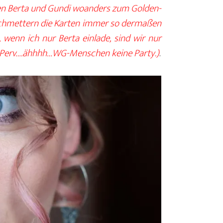
nen Berta und Gundi woanders zum Golden-
 schmettern die Karten immer so dermaßen
s, wenn ich nur Berta einlade, sind wir nur
 Perv….ähhhh…WG-Menschen keine Party.)
.