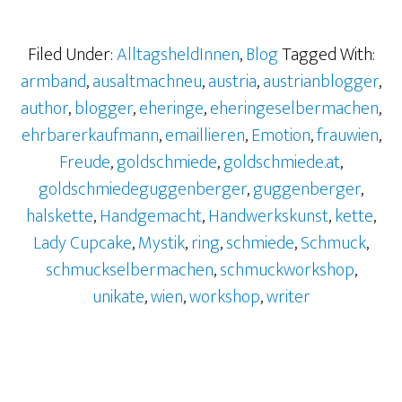
Filed Under:
AlltagsheldInnen
,
Blog
Tagged With:
armband
,
ausaltmachneu
,
austria
,
austrianblogger
,
author
,
blogger
,
eheringe
,
eheringeselbermachen
,
ehrbarerkaufmann
,
emaillieren
,
Emotion
,
frauwien
,
Freude
,
goldschmiede
,
goldschmiede.at
,
goldschmiedeguggenberger
,
guggenberger
,
halskette
,
Handgemacht
,
Handwerkskunst
,
kette
,
Lady Cupcake
,
Mystik
,
ring
,
schmiede
,
Schmuck
,
schmuckselbermachen
,
schmuckworkshop
,
unikate
,
wien
,
workshop
,
writer