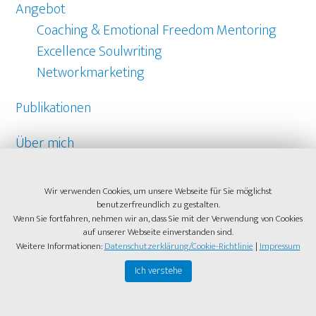
Angebot
Coaching & Emotional Freedom Mentoring
Excellence Soulwriting
Networkmarketing
Publikationen
Über mich
Referenzen
Wir verwenden Cookies, um unsere Webseite für Sie möglichst
benutzerfreundlich zu gestalten.
Kontakt
Wenn Sie fortfahren, nehmen wir an, dass Sie mit der Verwendung von Cookies
auf unserer Webseite einverstanden sind.
Weitere Informationen:
Datenschutzerklärung/Cookie-Richtlinie
|
Impressum
Ich verstehe
COPYRIGHT © 2026 ·
HEIDI-LAMPRET.COM
·
AUF
GOOGLEMAPS ANZEIGEN