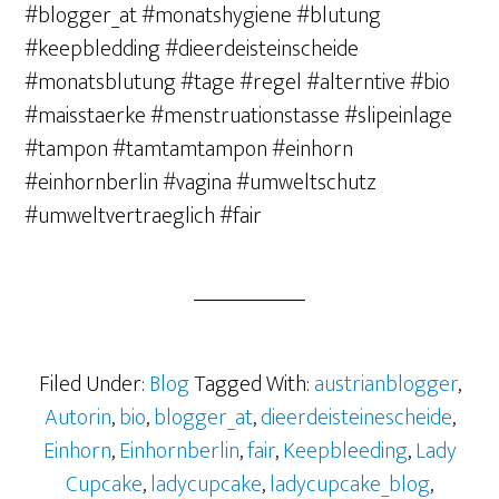
#blogger_at #monatshygiene #blutung
#keepbledding #dieerdeisteinscheide
#monatsblutung #tage #regel #alterntive #bio
#maisstaerke #menstruationstasse #slipeinlage
#tampon #tamtamtampon #einhorn
#einhornberlin #vagina #umweltschutz
#umweltvertraeglich #fair
Filed Under:
Blog
Tagged With:
austrianblogger
,
Autorin
,
bio
,
blogger_at
,
dieerdeisteinescheide
,
Einhorn
,
Einhornberlin
,
fair
,
Keepbleeding
,
Lady
Cupcake
,
ladycupcake
,
ladycupcake_blog
,