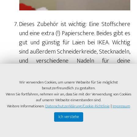
Dieses Zubehör ist wichtig: Eine Stoffschere
und eine extra (!) Papierschere. Beides gibt es
gut und günstig für Laien bei IKEA. Wichtig
sind außerdem Schneiderkreide, Stecknadeln,
und verschiedene Nadeln für deine
Nähmaschine. Von Jersey bis Jeans brauchst
du für jeden Stoff eine eigene Nadel.
Wir verwenden Cookies, um unsere Webseite für Sie möglichst
Beachtest du das nicht, brechen die Nadeln
benutzerfreundlich zu gestalten.
Wenn Sie fortfahren, nehmen wir an, dass Sie mit der Verwendung von Cookies
gern ab. Zum Beispiel ein bis drei Stück. So wie
auf unserer Webseite einverstanden sind.
das bei mir der Fall war. Damit beschädigst du
Weitere Informationen:
Datenschutzerklärung/Cookie-Richtlinie
|
Impressum
nicht nur das Material, sondern auch die
Ich verstehe
Nähmaschine. Lass dich beim Kauf des
Gerätes von einem Profi beraten.